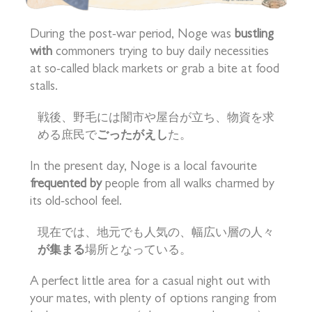
During the post-war period, Noge was
bustling
with
commoners trying to buy daily necessities
at so-called black markets or grab a bite at food
stalls.
戦後、野毛には闇市や屋台が立ち、物資を求
める庶民で
ごったがえし
た。
In the present day, Noge is a local favourite
frequented by
people from all walks charmed by
its old-school feel.
現在では、地元でも人気の、幅広い層の人々
が集まる
場所となっている。
A perfect little area for a casual night out with
your mates, with plenty of options ranging from