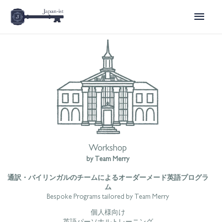
Skip
Main
to
content
Menu
Workshop
by Team Merry
通訳・バイリンガルのチームによるオーダーメード英語プログラ
ム
Bespoke Programs tailored by Team Merry
個人様向け